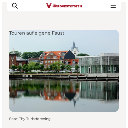
Touren auf eigene Faust
Urlaubsorte
Inspiration
Events
Unterkunft
Mach deine Urlaubsplanung
Foto
:
Thy Turistforening