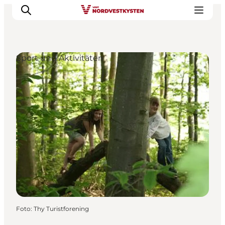
Sport und Aktivitäten
Urlaubsorte
Inspiration
Events
Unterkunft
Mach deine Urlaubsplanung
Foto
:
Thy Turistforening