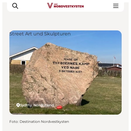
Street Art und Skulpturen
Urlaubsorte
Inspiration
Events
Unterkunft
Mach deine Urlaubsplanung
Sydthy, Nordjütland
Foto
:
Destination Nordvestkysten