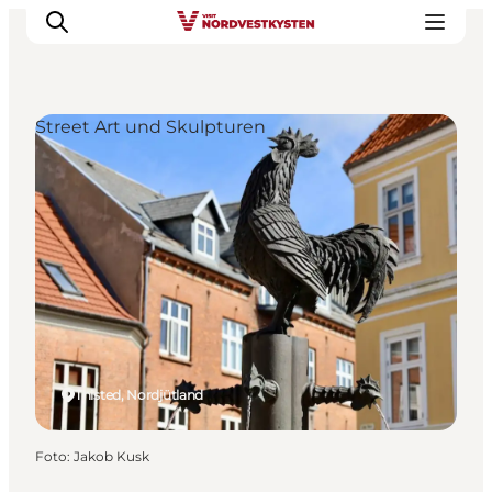
Street Art und Skulpturen
Urlaubsorte
Inspiration
Events
Unterkunft
Mach deine Urlaubsplanung
Thisted, Nordjütland
Foto
:
Jakob Kusk