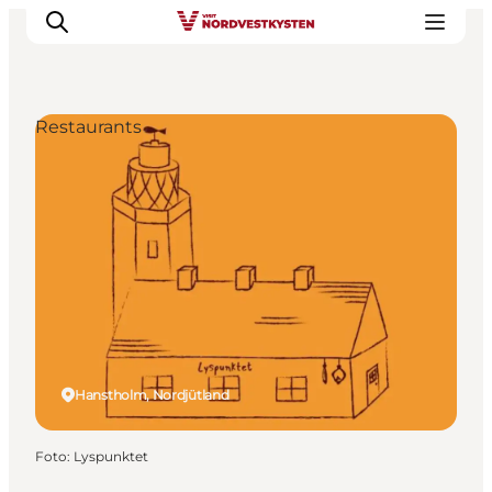
Restaurants
Urlaubsorte
Inspiration
Events
Unterkunft
Mach deine Urlaubsplanung
Hanstholm, Nordjütland
Foto
:
Lyspunktet