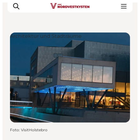
Architektur und Stadträume
Urlaubsorte
Inspiration
Events
Unterkunft
Mach deine Urlaubsplanung
Foto
:
VisitHolstebro