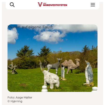
Touren auf eigene Faust
Urlaubsorte
Inspiration
Events
Unterkunft
Mach deine Urlaubsplanung
Foto
:
Aage Møller
©
Hjørring