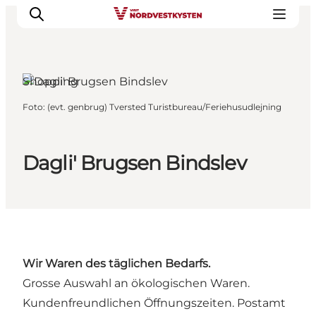
Shopping
Foto
:
(evt. genbrug) Tversted Turistbureau/Feriehusudlejning
Urlaubsorte
Inspiration
Events
Dagli' Brugsen Bindslev
Unterkunft
Mach deine Urlaubsplanung
Wir Waren des täglichen Bedarfs.
Grosse Auswahl an ökologischen Waren.
Kundenfreundlichen Öffnungszeiten. Postamt