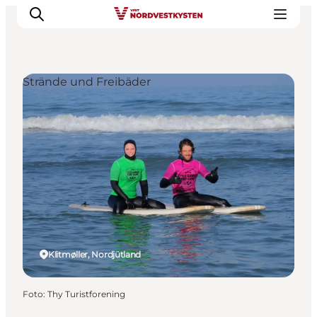
Strände und Freibäder
Urlaubsorte
Inspiration
Events
Unterkunft
Mach deine Urlaubsplanung
Klitmøller, Nordjütland
Foto
:
Thy Turistforening