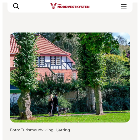
Parks & Gärten
Urlaubsorte
Inspiration
Events
Unterkunft
Mach deine Urlaubsplanung
Foto
:
Turismeudvikling Hjørring