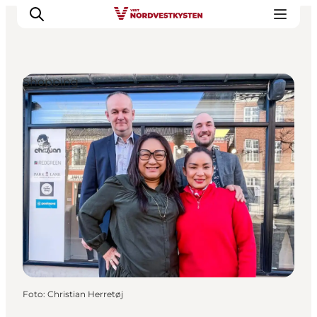
Shopping
Urlaubsorte
Inspiration
Events
Unterkunft
Mach deine Urlaubsplanung
Foto
:
Christian Herretøj