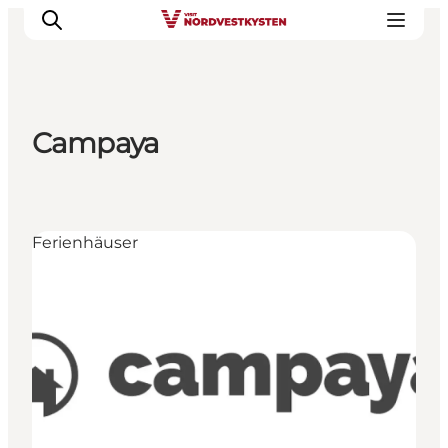
Campaya
Urlaubsorte
Inspiration
Events
Ferienhäuser
Unterkunft
Mach deine Urlaubsplanung