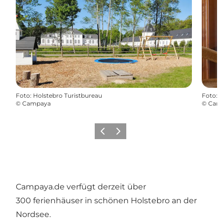
Foto
:
Holstebro Turistbureau
Foto
:
©
Campaya
©
Cam
Zurück
Weiter
Campaya.de
verfügt derzeit über
300 ferienhäuser in schönen Holstebro an der
Nordsee
.