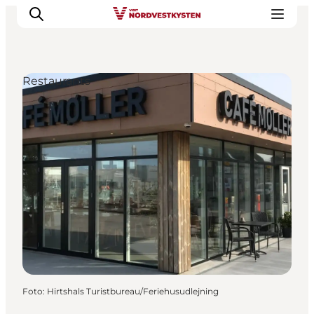
Restaurants
Urlaubsorte
Inspiration
Events
Unterkunft
Mach deine Urlaubsplanung
Foto
:
Hirtshals Turistbureau/Feriehusudlejning