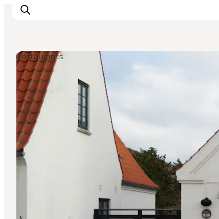
Restaurants
Urlaubsorte
Inspiration
Events
Unterkunft
Mach deine Urlaubsplanung