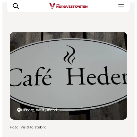
Cafés
Urlaubsorte
Inspiration
Events
Unterkunft
Mach deine Urlaubsplanung
Ulfborg, Westjütland
Foto
:
VisitHolstebro