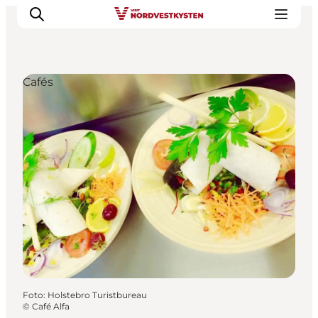
Cafés
Urlaubsorte
Inspiration
Events
Unterkunft
Mach deine Urlaubsplanung
Foto
:
Holstebro Turistbureau
©
Café Alfa