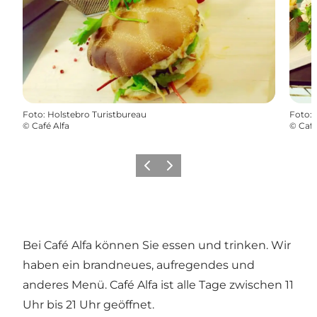
Foto
:
Holstebro Turistbureau
Foto
:
©
Café Alfa
©
Café
Zurück
Weiter
Bei Café Alfa können Sie essen und trinken. Wir
haben ein brandneues, aufregendes und
anderes Menü. Café Alfa ist alle Tage zwischen 11
Uhr bis 21 Uhr geöffnet.