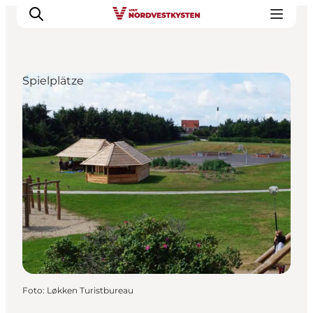
Spielplätze
Urlaubsorte
Inspiration
Events
Unterkunft
Mach deine Urlaubsplanung
Foto
:
Løkken Turistbureau