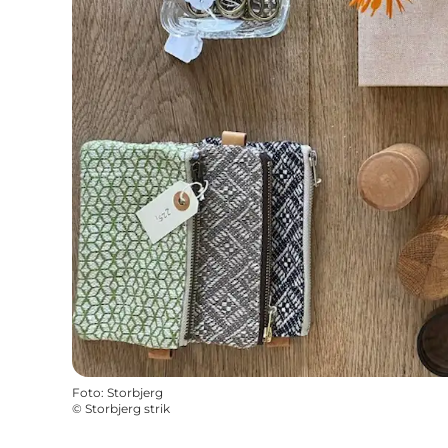
Foto
:
Storbjerg
©
Storbjerg strik