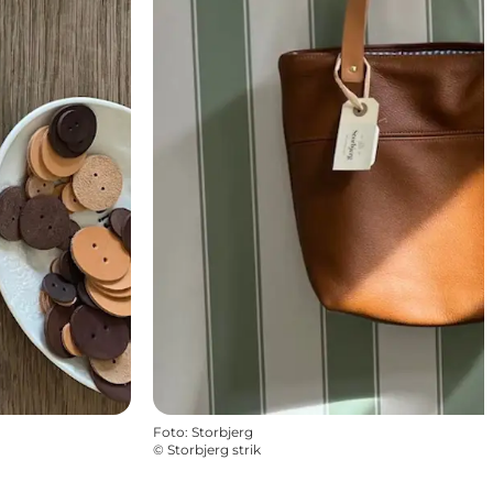
Foto
:
Storbjerg
©
Storbjerg strik