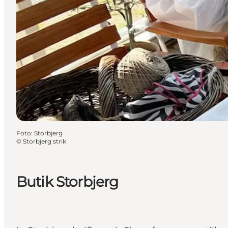
Foto
:
Storbjerg
©
Storbjerg strik
Butik Storbjerg