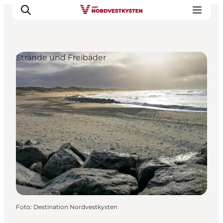
Strände und Freibäder
Urlaubsorte
Inspiration
Events
Unterkunft
Mach deine Urlaubsplanung
Foto
:
Destination Nordvestkysten