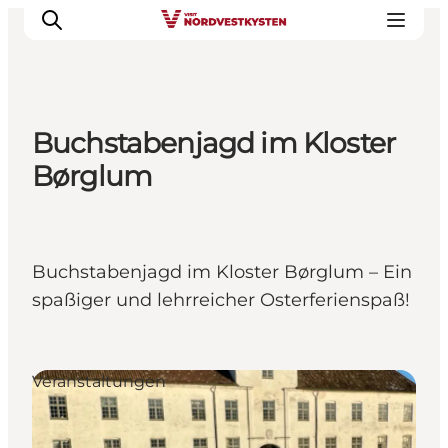
Buchstabenjagd im Kloster
Urlaubsorte
Børglum
Inspiration
Events
Unterkunft
Buchstabenjagd im Kloster Børglum – Ein
Mach deine Urlaubsplanung
spaßiger und lehrreicher Osterferienspaß!
Veranstaltungen