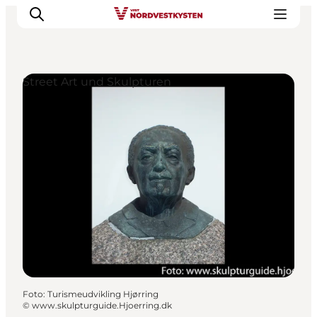
Street Art und Skulpturen
Urlaubsorte
Inspiration
Events
Unterkunft
Mach deine Urlaubsplanung
Foto
:
Turismeudvikling Hjørring
©
www.skulpturguide.Hjoerring.dk