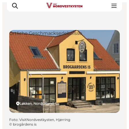
Örtliche Geschmackserlebnisse
Urlaubsorte
Inspiration
Events
Unterkunft
Mach deine Urlaubsplanung
Løkken, Nordjütland
Foto
:
VisitNordvestkysten, Hjørring
©
brogårdens is