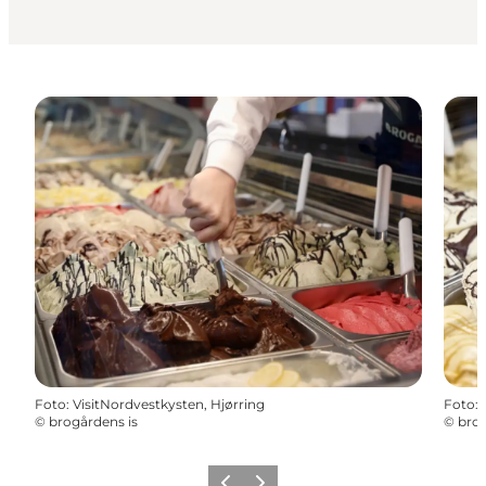
Foto
:
VisitNordvestkysten, Hjørring
Foto
:
©
brogårdens is
©
brog