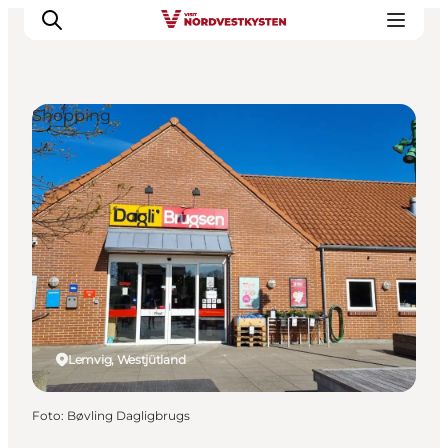
Shopping
Urlaubsorte
Inspiration
Events
Unterkunft
Mach deine Urlaubsplanung
Lemvig, Westjütland
Foto
:
Bøvling Dagligbrugs