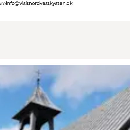
bro
info@visitnordvestkysten.dk