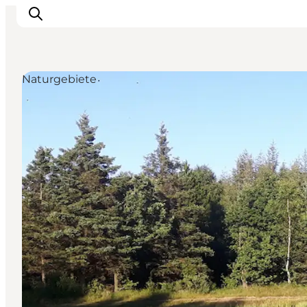
Naturgebiete
Urlaubsorte
Inspiration
Events
Unterkunft
Mach deine Urlaubsplanung