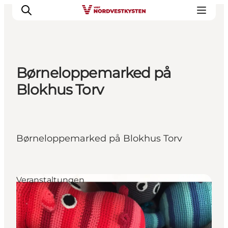
Børneloppemarked på
Urlaubsorte
Blokhus Torv
Inspiration
Events
Unterkunft
Børneloppemarked på Blokhus Torv
Mach deine Urlaubsplanung
Veranstaltungen