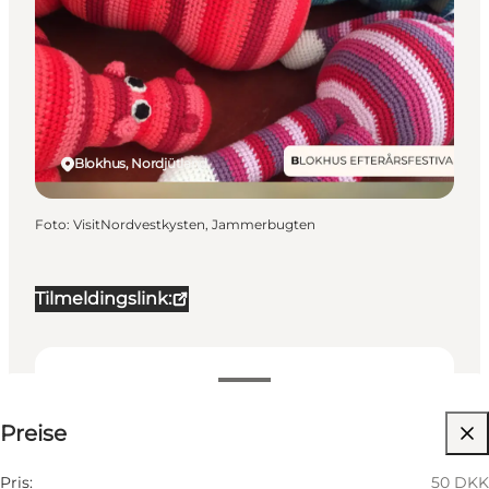
Blokhus, Nordjütland
Foto
:
VisitNordvestkysten, Jammerbugten
Tilmeldingslink:
50 DKK
Preise
Mir selbst, Mein Partner, Freunde, Kinder
Pris:
50 DKK