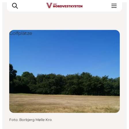
Golfplätze
Urlaubsorte
Inspiration
Events
Unterkunft
Mach deine Urlaubsplanung
Foto
:
Borbjerg Mølle Kro