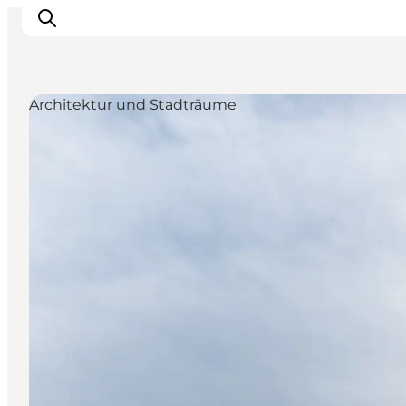
Architektur und Stadträume
Urlaubsorte
Inspiration
Events
Unterkunft
Mach deine Urlaubsplanung