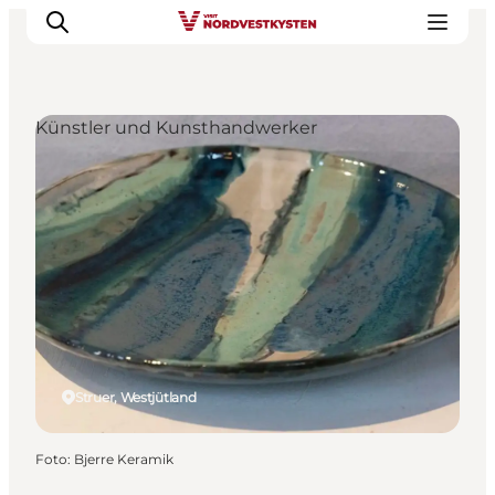
Künstler und Kunsthandwerker
Urlaubsorte
Inspiration
Events
Unterkunft
Mach deine Urlaubsplanung
Struer, Westjütland
Foto
:
Bjerre Keramik