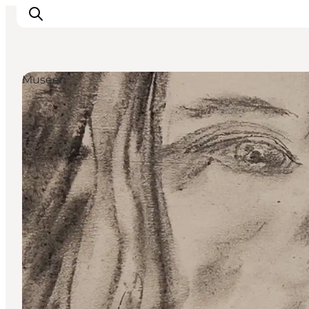
Museen
Urlaubsorte
Inspiration
Events
Unterkunft
Mach deine Urlaubsplanung