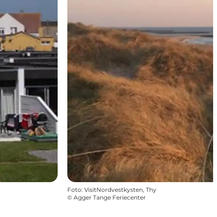
Foto
:
VisitNordvestkysten, Thy
©
Agger Tange Feriecenter