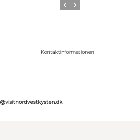
Zurück
Weiter
Kontaktinformationen
o@visitnordvestkysten.dk