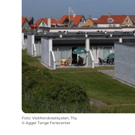
Foto
:
VisitNordvestkysten, Thy
©
Agger Tange Feriecenter