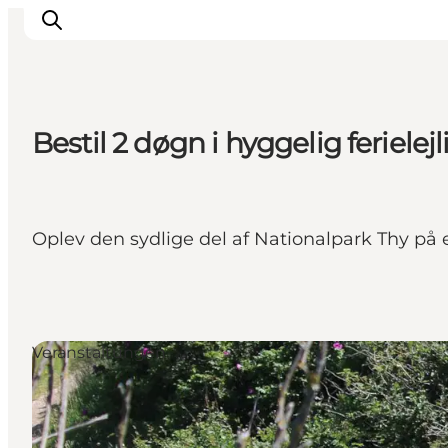
Bestil 2 døgn i hyggelig feriele
Urlaubsorte
Inspiration
Events
Oplev den sydlige del af Nationalpark Thy på e
Unterkunft
Mach deine Urlaubsplanung
Veranstaltungen