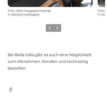
Foto
:
Jette Haugaard Grønhøj
Foto
:
©
VisitJammerbugten
©
Vis
Zurück
Weiter
Bei Bella Italia gibt es auch eine Möglichkeit
zum Mitnehmen. Anrufen und rechtzeitig
bestellen.
Facebook