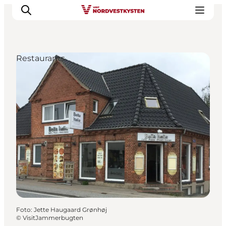
Restaurants
Urlaubsorte
Inspiration
Events
Unterkunft
Mach deine Urlaubsplanung
Foto
:
Jette Haugaard Grønhøj
©
VisitJammerbugten