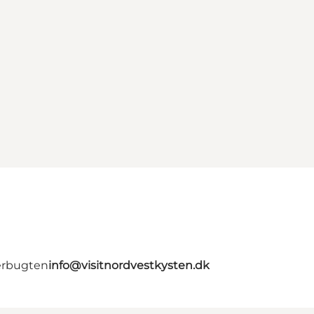
erbugten
info@visitnordvestkysten.dk