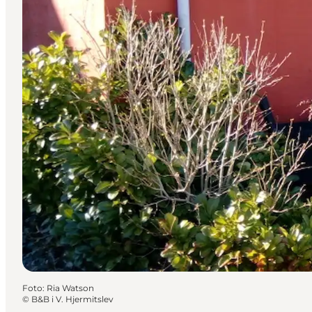
Foto
:
Ria Watson
©
B&B i V. Hjermitslev