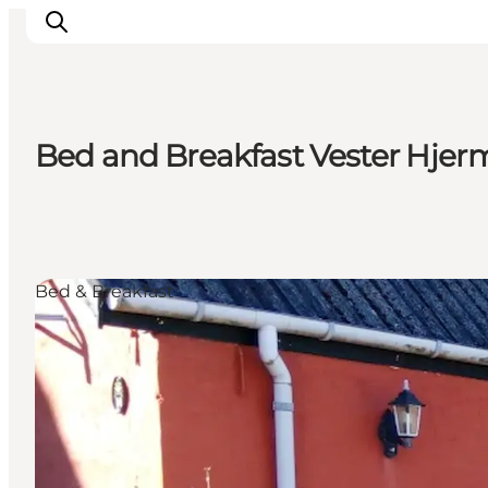
Bed and Breakfast Vester Hjerm
Urlaubsorte
Inspiration
Events
Unterkunft
Bed & Breakfast
Mach deine Urlaubsplanung