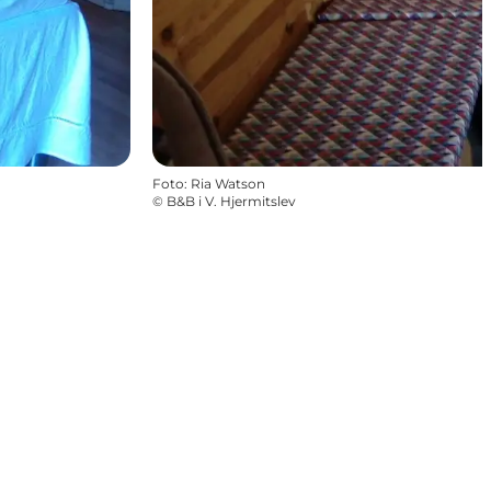
Foto
:
Ria Watson
©
B&B i V. Hjermitslev