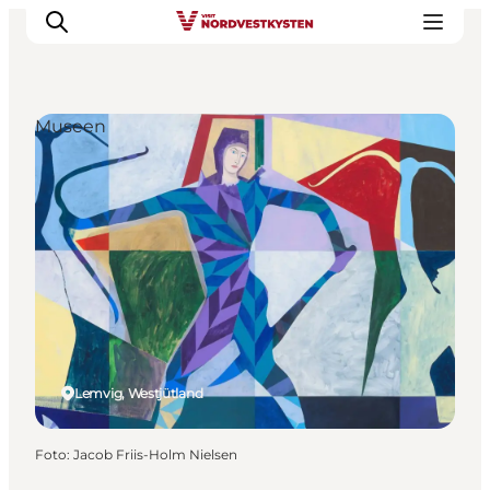
Museen
Urlaubsorte
Inspiration
Events
Unterkunft
Mach deine Urlaubsplanung
Lemvig, Westjütland
Foto
:
Jacob Friis-Holm Nielsen