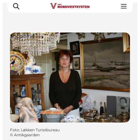
Shopping
Urlaubsorte
Inspiration
Events
Unterkunft
Mach deine Urlaubsplanung
Foto
:
Løkken Turistbureau
©
Antikgaarden