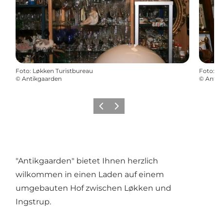
Foto
:
Løkken Turistbureau
Foto
:
©
Antikgaarden
©
Ant
Zurück
Weiter
"Antikgaarden" bietet Ihnen herzlich
wilkommen in einen Laden auf einem
umgebauten Hof zwischen Løkken und
Ingstrup.