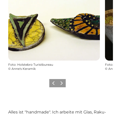
Foto
:
Holstebro Turistbureau
Foto
:
©
Anne's Keramik
©
Ann
Zurück
Weiter
Alles ist "handmade". Ich arbeite mit Glas, Raku-