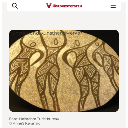
Künstler und Kunsthandwerker
Urlaubsorte
Inspiration
Events
Unterkunft
Mach deine Urlaubsplanung
Foto
:
Holstebro Turistbureau
©
Anne's Keramik