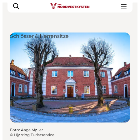
Schlösser & Herrensitze
Urlaubsorte
Inspiration
Events
Unterkunft
Mach deine Urlaubsplanung
Foto
:
Aage Møller
©
Hjørring Turistservice