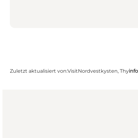
Zuletzt aktualisiert von:
VisitNordvestkysten, Thy
inf