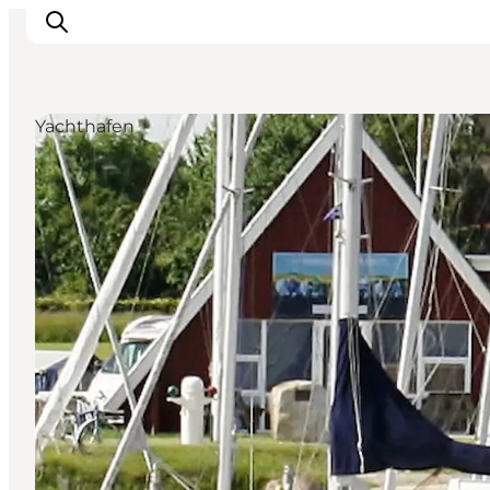
Yachthafen
Urlaubsorte
Inspiration
Events
Unterkunft
Mach deine Urlaubsplanung