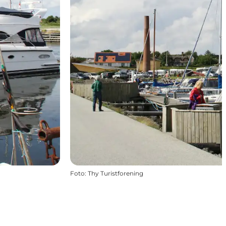
Foto
:
Thy Turistforening