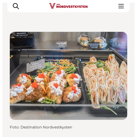
Shopping
Urlaubsorte
Inspiration
Events
Unterkunft
Mach deine Urlaubsplanung
Foto
:
Destination Nordvestkysten