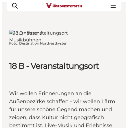
Kulturhäuser /
Musikbühnen
Foto
:
Destination Nordvestkysten
Urlaubsorte
Inspiration
Events
18 B - Veranstaltungsort
Unterkunft
Mach deine Urlaubsplanung
Wir wollen Erinnerungen an die
Außenbezirke schaffen - wir wollen Lärm
für unsere schöne Gegend machen und
zeigen, dass Kultur nicht geografisch
bestimmt ist. Live-Musik und Erlebnisse