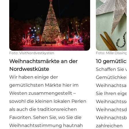
Foto
:
VisitNordvestkysten
Foto
:
Mille Dissing
Weihnachtsmärkte an der
10 gemütlich
Nordwestküste
Schaffen Sie 
Wir haben einige der
Gemütlichkeit
gemütlichsten Märkte hier im
Weihnachtsak
Westen zusammengestellt –
Sie Ihren eig
sowohl die kleinen lokalen Perlen
Weihnachtssc
als auch die traditionsreichen
Weihnachtsde
Favoriten. Sehen Sie, wo Sie die
Weihnachtsbe
Weihnachtsstimmung hautnah
zahlreichen