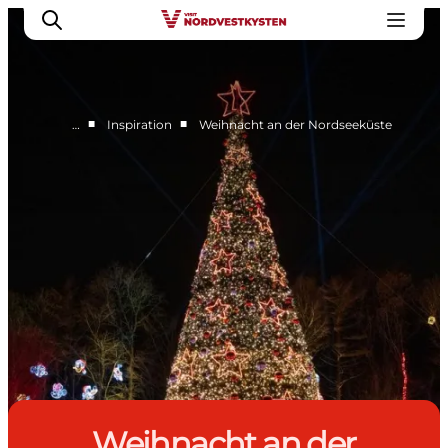
■
■
…
Inspiration
Weihnacht an der Nordseeküste
Urlaubsorte
Inspiration
Events
Unterkunft
Mach deine Urlaubsplanung
Weihnacht an der