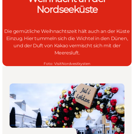
Nordseeküste
Die gemütliche Weihnachtszeit hält auch an der Küste
Einzug. Hier tummeln sich die Wichtel in den Dünen,
und der Duft von Kakao vermischt sich mit der
Meeresluft.
Foto
:
VisitNordvestkysten