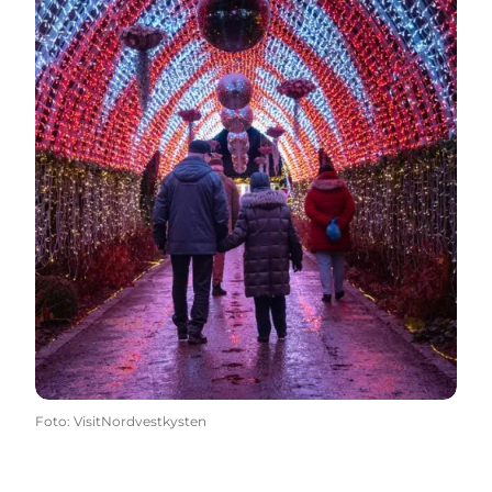
Foto
:
VisitNordvestkysten