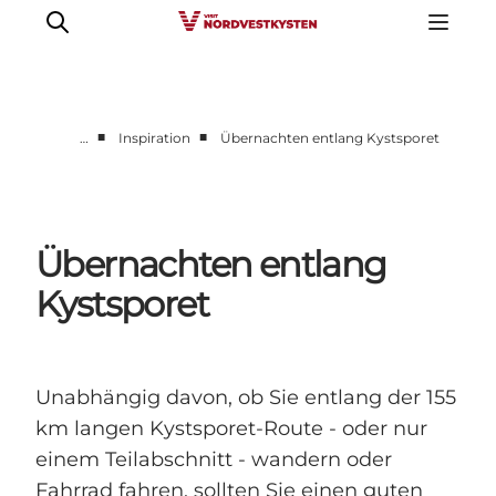
■
■
…
Inspiration
Übernachten entlang Kystsporet
Urlaubsorte
Inspiration
Events
Übernachten entlang
Unterkunft
Kystsporet
Mach deine Urlaubsplanung
Unabhängig davon, ob Sie entlang der 155
km langen Kystsporet-Route - oder nur
einem Teilabschnitt - wandern oder
Fahrrad fahren, sollten Sie einen guten