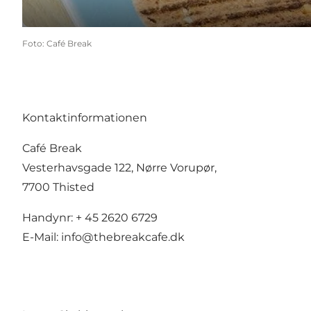
Foto
:
Café Break
Kontaktinformationen
Café Break
Vesterhavsgade 122, Nørre Vorupør,
7700 Thisted
Handynr: + 45 2620 6729
E-Mail:
info@thebreakcafe.dk