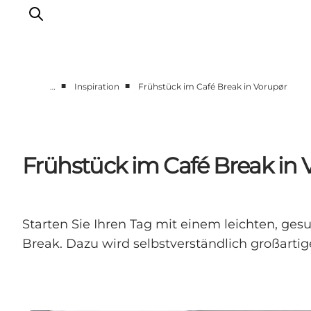
■
■
…
Inspiration
Frühstück im Café Break in Vorupør
Urlaubsorte
Inspiration
Events
Frühstück im Café Break in 
Unterkunft
Mach deine Urlaubsplanung
Starten Sie Ihren Tag mit einem leichten, 
Break. Dazu wird selbstverständlich großartige