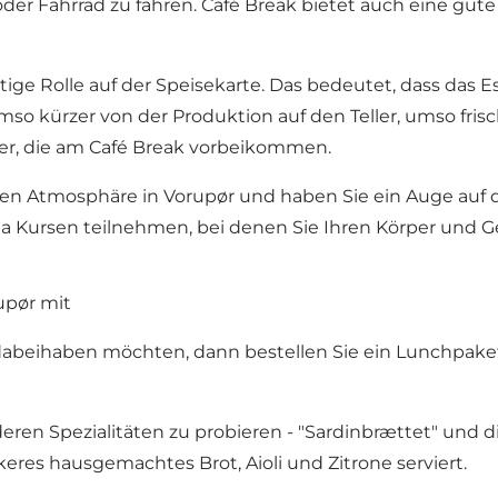
er Fahrrad zu fahren. Café Break bietet auch eine gut
tige Rolle auf der Speisekarte. Das bedeutet, dass das
so kürzer von der Produktion auf den Teller, umso frische
uber, die am Café Break vorbeikommen.
hen Atmosphäre in
Vorupør
und haben Sie ein Auge auf 
Kursen teilnehmen, bei denen Sie Ihren Körper und Ge
upør mit
dabeihaben möchten, dann bestellen Sie ein Lunchpaket 
eren Spezialitäten zu probieren - "Sardinbrættet" und 
eres hausgemachtes Brot, Aioli und Zitrone serviert.