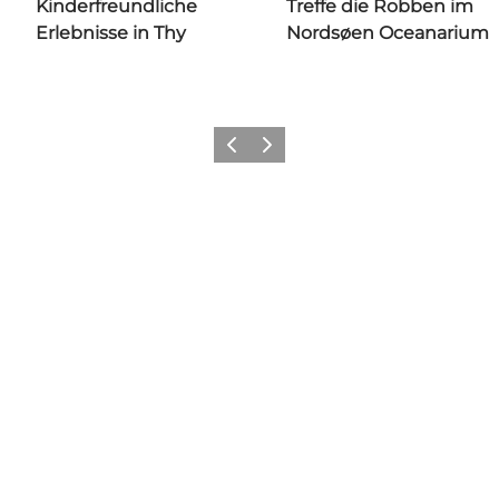
Kinderfreundliche
Treffe die Robben im
Erlebnisse in Thy
Nordsøen Oceanarium
Zurück
Weiter
Folgen Sie uns