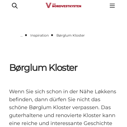
■
■
…
Inspiration
Børglum Kloster
Urlaubsorte
Inspiration
Events
Børglum Kloster
Unterkunft
Mach deine Urlaubsplanung
Wenn Sie sich schon in der Nähe Løkkens
befinden, dann dürfen Sie nicht das
schöne Børglum Kloster verpassen. Das
guterhaltene und renovierte Kloster kann
eine reiche und interessante Geschichte