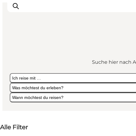
Urlaubsorte
Inspiration
Suche hier nach A
Events
Unterkunft
Ich reise mit …
Mach deine Urlaubsplanung
Was möchtest du erleben?
Wann möchtest du reisen?
Ich reise mit …
Was möchtest du erleben?
Wann möchtest du reisen?
Alle Filter