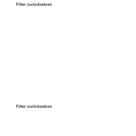
Filter zurücksetzen
Am beliebtesten
Sortieren nach
:
Filter zurücksetzen
Filter zurücksetzen
Filter zurücksetzen