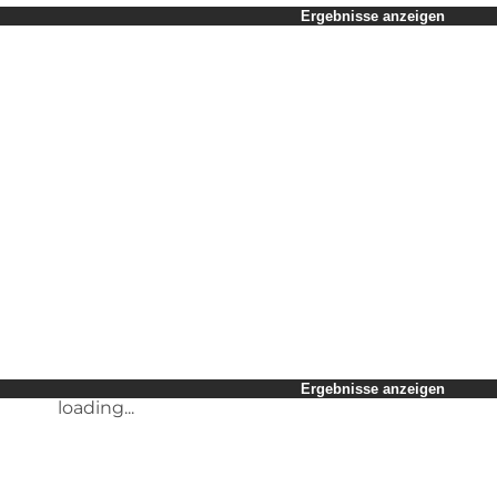
Zeitraum auswählen
Ergebnisse anzeigen
Kinder
Freunde
Mein Geschäft
Mein Partner
loading...
Mir selbst
Ergebnisse anzeigen
loading...
Ergebnisse anzeigen
loading...
Ergebnisse anzeigen
loading...