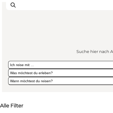
Urlaubsorte
Inspiration
Suche hier nach A
Events
Unterkunft
Ich reise mit …
Mach deine Urlaubsplanung
Was möchtest du erleben?
Wann möchtest du reisen?
Ich reise mit …
Was möchtest du erleben?
Wann möchtest du reisen?
Alle Filter