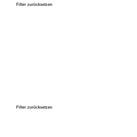
Filter zurücksetzen
Am beliebtesten
Sortieren nach
:
Filter zurücksetzen
Filter zurücksetzen
Filter zurücksetzen