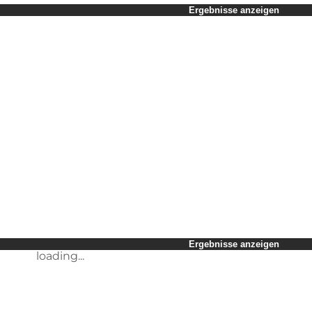
Zeitraum auswählen
Ergebnisse anzeigen
Kinder
Freunde
Mein Geschäft
Mein Partner
loading...
Mir selbst
Ergebnisse anzeigen
loading...
Ergebnisse anzeigen
loading...
Ergebnisse anzeigen
loading...