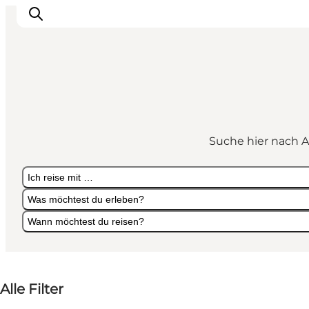
Urlaubsorte
Inspiration
Suche hier nach A
Events
Unterkunft
Ich reise mit …
Mach deine Urlaubsplanung
Was möchtest du erleben?
Wann möchtest du reisen?
Ich reise mit …
Was möchtest du erleben?
Wann möchtest du reisen?
Alle Filter