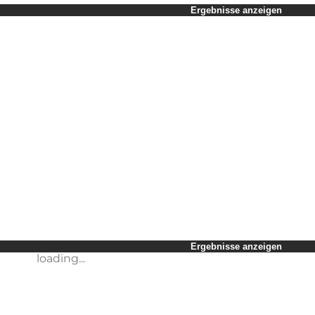
Zeitraum auswählen
Ergebnisse anzeigen
Kinder
Freunde
Mein Geschäft
Mein Partner
loading...
Mir selbst
Ergebnisse anzeigen
loading...
Ergebnisse anzeigen
loading...
Ergebnisse anzeigen
loading...