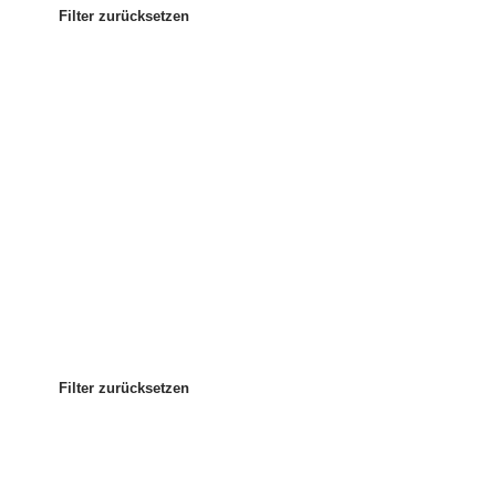
Filter zurücksetzen
Am beliebtesten
Sortieren nach
:
Filter zurücksetzen
Filter zurücksetzen
Filter zurücksetzen