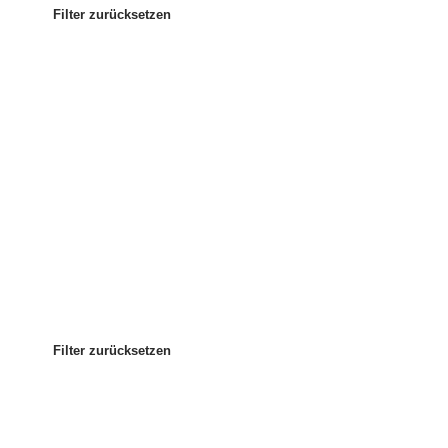
Filter zurücksetzen
Am beliebtesten
Sortieren nach
:
Filter zurücksetzen
Filter zurücksetzen
Filter zurücksetzen