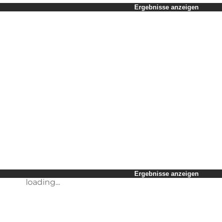
Zeitraum auswählen
Ergebnisse anzeigen
Kinder
Freunde
Mein Geschäft
Mein Partner
loading...
Mir selbst
Ergebnisse anzeigen
loading...
Ergebnisse anzeigen
loading...
Ergebnisse anzeigen
loading...