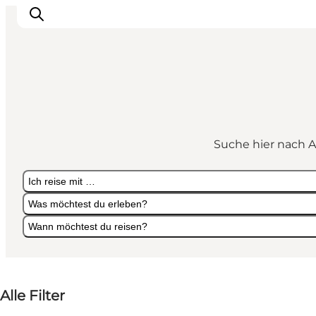
Urlaubsorte
Inspiration
Suche hier nach A
Events
Unterkunft
Ich reise mit …
Mach deine Urlaubsplanung
Was möchtest du erleben?
Wann möchtest du reisen?
Ich reise mit …
Was möchtest du erleben?
Wann möchtest du reisen?
Alle Filter