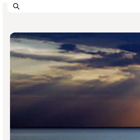
Shopping
Urlaubsorte
Inspiration
Events
Unterkunft
Mach deine Urlaubsplanung