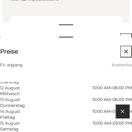
Termine und Uhrzeiten
Termine und Uhrzeiten
Kostenlos
Preise
Website besuchen
8 August
10:00 AM–03:00 PM
Samstag
10 August
10:00 AM–06:00 PM
Fri adgang
Kostenlos
Montag
11 August
10:00 AM–06:00 PM
Dienstag
12 August
10:00 AM–06:00 PM
Mittwoch
13 August
10:00 AM–06:00 PM
Donnerstag
14 August
10:00 AM–06:00 PM
Freitag
Route anzeigen
15 August
10:00 AM–03:00 PM
Samstag
Østergade 30