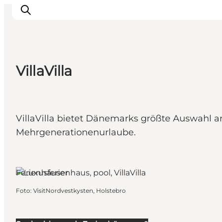
VillaVilla
Urlaubsorte
Inspiration
Events
VillaVilla bietet Dänemarks größte Auswahl an
Unterkunft
Mehrgenerationenurlaube.
Mach deine Urlaubsplanung
Ferienhäuser
Foto
:
VisitNordvestkysten, Holstebro