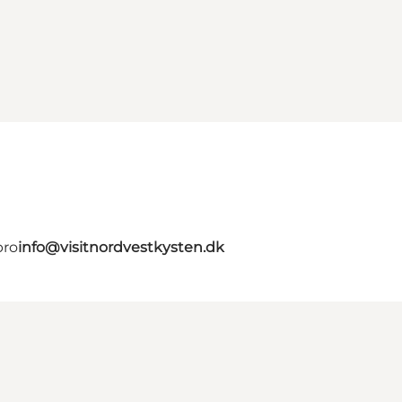
bro
info@visitnordvestkysten.dk