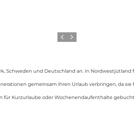
Zurück
Weiter
rk, Schweden und Deutschland an. In Nordwestjütland fin
enerationen gemeinsam ihren Urlaub verbringen, da sie 
n für Kurzurlaube oder Wochenendaufenthalte gebuch